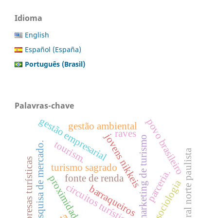
Idioma
English
Español (España)
Português (Brasil)
Palavras-chave
gestão empresarial
povo brasileiro
gestão ambiental
raves
jovens nikkeis
marketing de turismo
tourism.
pesquisa de mercado.
litoral norte paulista
empresas turísticas
turismo sagrado
parceria.
fonte de renda
proximidade
sociologia
circuitos turísticos
barraqueiros