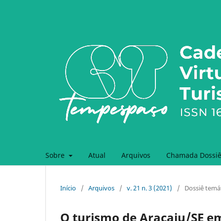
Sobre
Atual
Arquivos
Chamada Dossiê 
Início
/
Arquivos
/
v. 21 n. 3 (2021)
/
Dossiê temá
O turismo de Aracaju/SE e