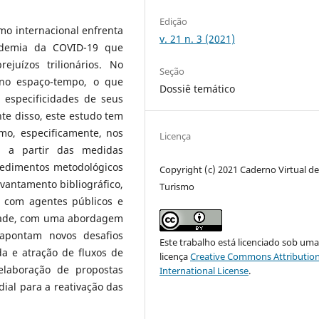
Edição
mo internacional enfrenta
v. 21 n. 3 (2021)
ndemia da COVID-19 que
ejuízos trilionários. No
Seção
 no espaço-tempo, o que
Dossiê temático
 especificidades de seus
te disso, este estudo tem
smo, especificamente, nos
Licença
E, a partir das medidas
ocedimentos metodológicos
Copyright (c) 2021 Caderno Virtual d
vantamento bibliográfico,
Turismo
 com agentes públicos e
idade, com uma abordagem
s apontam novos desafios
Este trabalho está licenciado sob um
a e atração de fluxos de
licença
Creative Commons Attribution
 elaboração de propostas
International License
.
dial para a reativação das