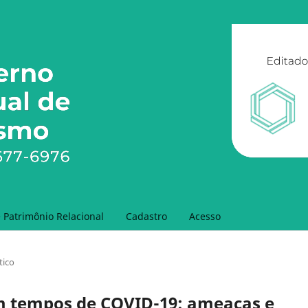
Patrimônio Relacional
Cadastro
Acesso
tico
m tempos de COVID-19: ameaças e