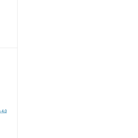
e
a
 4.0