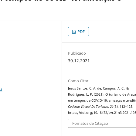
PDF
Publicado
30.12.2021
Como Citar
83
Jesus Santos, C. A. de, Campos, A. C., &
Rodrigues, L. P. (2021). O turismo de Arac
em tempos de COVID-19: ameaças e tendên
Caderno Virtual De Turismo
,
21
(3), 112–125.
https://doi.org/10.18472/cvt.21n3.2021.19
Fomatos de Citação