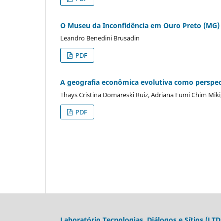
O Museu da Inconfidência em Ouro Preto (MG) 
Leandro Benedini Brusadin
PDF
A geografia econômica evolutiva como perspect
Thays Cristina Domareski Ruiz, Adriana Fumi Chim Mik
PDF
Laboratório Tecnologias, Diálogos e Sítios (LTD