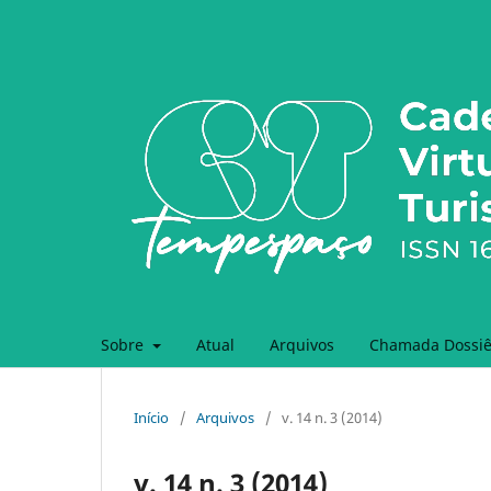
Sobre
Atual
Arquivos
Chamada Dossiê 
Início
/
Arquivos
/
v. 14 n. 3 (2014)
v. 14 n. 3 (2014)