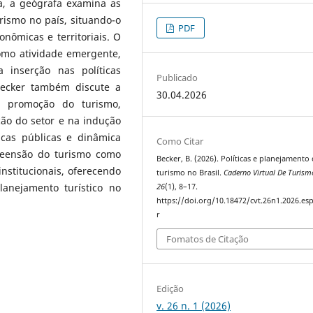
ra, a geógrafa examina as
rismo no país, situando-o
PDF
nômicas e territoriais. O
como atividade emergente,
inserção nas políticas
Publicado
Becker também discute a
30.04.2026
 à promoção do turismo,
ão do setor e na indução
ticas públicas e dinâmica
Como Citar
reensão do turismo como
Becker, B. (2026). Políticas e planejamento
nstitucionais, oferecendo
turismo no Brasil.
Caderno Virtual De Turism
lanejamento turístico no
26
(1), 8–17.
https://doi.org/10.18472/cvt.26n1.2026.es
r
Fomatos de Citação
Edição
v. 26 n. 1 (2026)