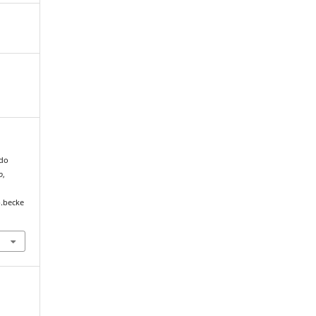
 do
o
,
p.becke