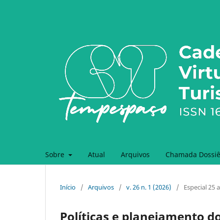
Sobre
Atual
Arquivos
Chamada Dossiê 
Início
/
Arquivos
/
v. 26 n. 1 (2026)
/
Especial 25 
Políticas e planejamento do