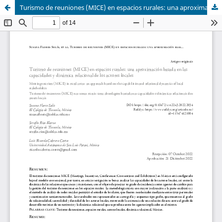
Turismo de reuniones (MICE) en espacios rurales: una aproximación basada en las capacidades y dinámica relacional de los actores locales