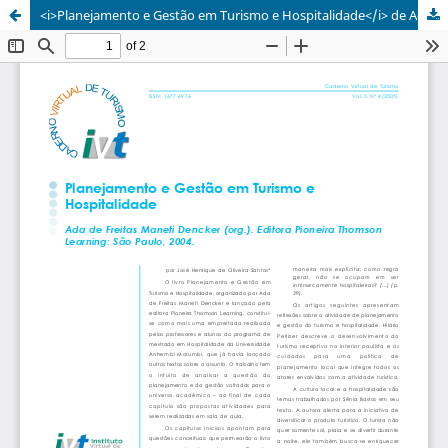
<i>Planejamento e Gestão em Turismo e Hospitalidade</i> de Ada de Freitas Maneti Dencker (org.). Editora Pioneira Thomson Learning: São Paulo, 2004.